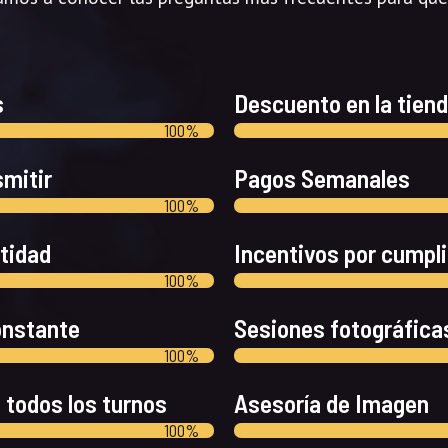
s
Descuento en la tien
100%
smitir
Pagos Semanales
100%
ntidad
Incentivos por cumpl
100%
onstante
Sesiones fotográfica
100%
todos los turnos
Asesoría de Imagen
100%