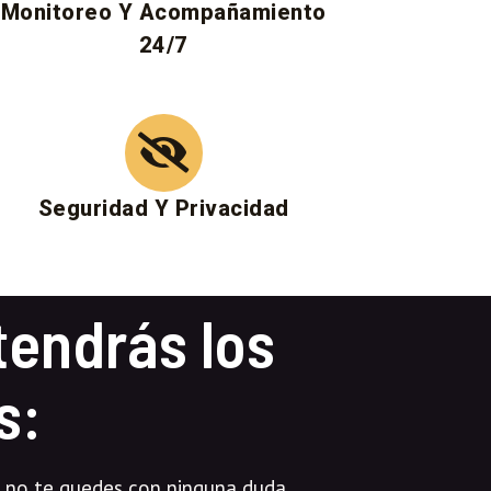
Monitoreo Y Acompañamiento
24/7​
Seguridad Y Privacidad​
tendrás los
s:
e no te quedes con ninguna duda